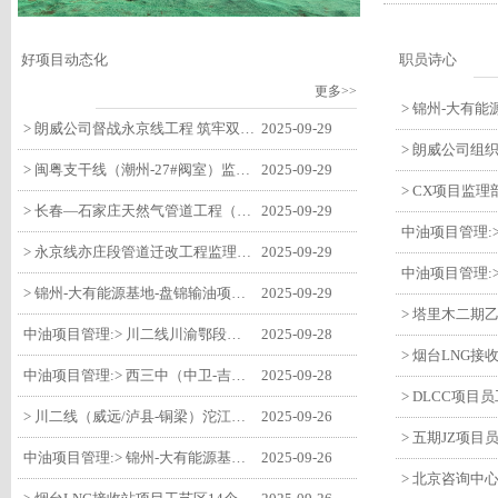
好项目动态化
职员诗心
更多>>
> 朗威公司督战永京线工程 筑牢双节质量防线
2025-09-29
> 闽粤支干线（潮州-27#阀室）监理一标段组织开展节前安全生产专项检查
2025-09-29
> 长春—石家庄天然气管道工程（长岭-张家口段）监理四标段监理部开展中秋、国庆节前质量安全专项检查
2025-09-29
> 永京线亦庄段管道迁改工程监理部组织参建单位开专题会 锚定节点攻坚力保项目质速双优
2025-09-29
> 锦州-大有能源基地-盘锦输油项目监理部组织召开节前QHSE专题会议
2025-09-29
中油项目管理:> 川二线川渝鄂段（威远/泸县-铜梁）项目铜梁压气站1#压缩机一次投产成功
2025-09-28
中油项目管理:> 西三中（中卫-吉安）枣仙段枣阳联络压气站110kV变电所顺利送电
2025-09-28
> 川二线（威远/泸县-铜梁）沱江隧道进口移交工程转入管道施工关键阶段
2025-09-26
中油项目管理:> 锦州-大有能源基地-盘锦输油项目大有能源基地罐区工程顺利完成中交
2025-09-26