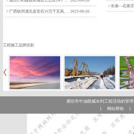
> 烟台LNG接收站项目工艺区14个土建主体工程顺利验收
2025-09-26
> 广西钦州浦北县安石10万千瓦风电项目召开首台风机浇筑复盘会
2025-09-26
工程施工品牌掠影
廊坊市中油朗威水利工程活动的管理有
|
|
网站帮助