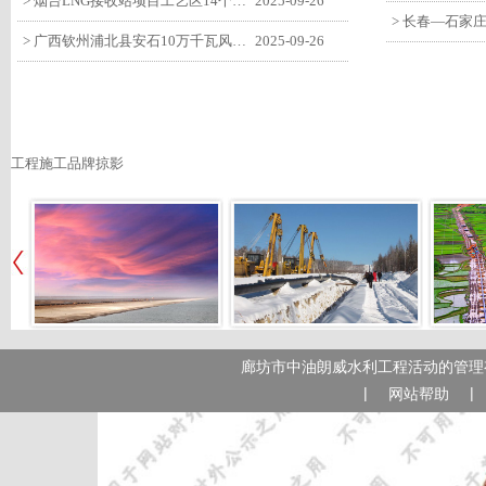
> 烟台LNG接收站项目工艺区14个土建主体工程顺利验收
2025-09-26
> 广西钦州浦北县安石10万千瓦风电项目召开首台风机浇筑复盘会
2025-09-26
工程施工品牌掠影
廊坊市中油朗威水利工程活动的管理有
|
|
网站帮助