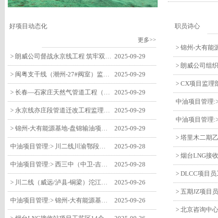
好项目动态化
职员诗心
更多>>
> 朗威公司督战永京线工程 筑牢双节质量防线
2025-09-29
> 闽粤支干线（潮州-27#阀室）监理一标段组织开展节前安全生产专项检查
2025-09-29
> 长春—石家庄天然气管道工程（长岭-张家口段）监理四标段监理部开展中秋、国庆节前质量安全专项检查
2025-09-29
> 永京线亦庄段管道迁改工程监理部组织参建单位开专题会 锚定节点攻坚力保项目质速双优
2025-09-29
> 锦州-大有能源基地-盘锦输油项目监理部组织召开节前QHSE专题会议
2025-09-29
中油项目管理:> 川二线川渝鄂段（威远/泸县-铜梁）项目铜梁压气站1#压缩机一次投产成功
2025-09-28
中油项目管理:> 西三中（中卫-吉安）枣仙段枣阳联络压气站110kV变电所顺利送电
2025-09-28
> 川二线（威远/泸县-铜梁）沱江隧道进口移交工程转入管道施工关键阶段
2025-09-26
中油项目管理:> 锦州-大有能源基地-盘锦输油项目大有能源基地罐区工程顺利完成中交
2025-09-26