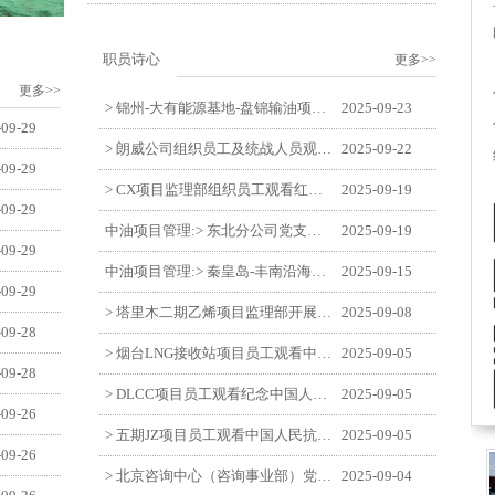
职员诗心
更多>>
更多>>
> 锦州-大有能源基地-盘锦输油项目监理部举办“迎中交·庆国庆”联合团建活动
2025-09-23
-09-29
> 朗威公司组织员工及统战人员观看电影《731》
2025-09-22
-09-29
> CX项目监理部组织员工观看红色教育电影《731》
2025-09-19
-09-29
中油项目管理:> 东北分公司党支部开展“勿忘国耻 强我中华”主题党日活动
2025-09-19
-09-29
中油项目管理:> 秦皇岛-丰南沿海输气管道工程项目开展9月份廉洁教育学习
2025-09-15
-09-29
> 塔里木二期乙烯项目监理部开展9月份廉学警示教育
2025-09-08
-09-28
> 烟台LNG接收站项目员工观看中国人民抗日战争暨世界反法西斯战争胜利80周年阅兵式
2025-09-05
-09-28
> DLCC项目员工观看纪念中国人民抗日战争暨世界反法西斯战争胜利80周年阅兵式
2025-09-05
-09-26
> 五期JZ项目员工观看中国人民抗日战争暨世界反法西斯战争胜利80周年阅兵式
2025-09-05
-09-26
> 北京咨询中心（咨询事业部）党支部观看纪念中国人民抗日战争暨世界反法西斯战争胜利80周年阅兵仪式
2025-09-04