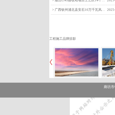
> 烟台LNG接收站项目工艺区14个土建主体工程顺利验收
2025
> 广西钦州浦北县安石10万千瓦风电项目召开首台风机浇筑复盘会
2025
工程施工品牌掠影
廊坊市