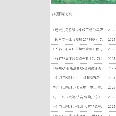
好项目动态化
> 朗威公司督战永京线工程 筑牢双节质量防线
2025
> 闽粤支干线（潮州-27#阀室）监理一标段组织开展节前安全生产专项检查
2025
> 长春—石家庄天然气管道工程（长岭-张家口段）监理四标段监理部开展中秋、国庆节前质量安全专项检查
2025
> 永京线亦庄段管道迁改工程监理部组织参建单位开专题会 锚定节点攻坚力保项目质速双优
2025
> 锦州-大有能源基地-盘锦输油项目监理部组织召开节前QHSE专题会议
2025
中油项目管理:> 川二线川渝鄂段（威远/泸县-铜梁）项目铜梁压气站1#压缩机一次投产成功
2025
中油项目管理:> 西三中（中卫-吉安）枣仙段枣阳联络压气站110kV变电所顺利送电
2025
> 川二线（威远/泸县-铜梁）沱江隧道进口移交工程转入管道施工关键阶段
2025
中油项目管理:> 锦州-大有能源基地-盘锦输油项目大有能源基地罐区工程顺利完成中交
2025