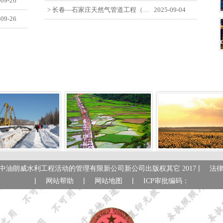
-09-26
> 长春—石家庄天然气管道工程（长岭-张家口段）监理四标段员工观看纪念中国人民抗日战争暨世界反法西斯战争胜利80周年大会
2025-09-04
-09-26
|
中油朗威水利工程活动的管理有限新公司新公司出版权其它 2017
法
|
|
|
网站帮助
网站地图
ICP审批编码：