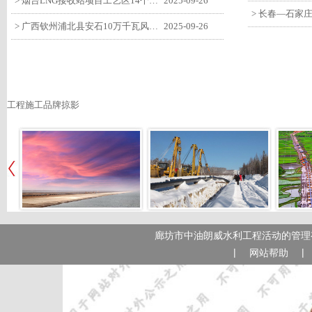
> 烟台LNG接收站项目工艺区14个土建主体工程顺利验收
2025-09-26
> 广西钦州浦北县安石10万千瓦风电项目召开首台风机浇筑复盘会
2025-09-26
工程施工品牌掠影
廊坊市中油朗威水利工程活动的管理有
|
|
网站帮助