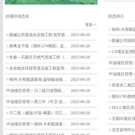
好项目动态化
职员诗心
更多>>
> 朗威公司督战永京线工程 筑牢双节质量防线
2025-09-29
> 闽粤支干线（潮州-27#阀室）监理一标段组织开展节前安全生产专项检查
2025-09-29
> 长春—石家庄天然气管道工程（长岭-张家口段）监理四标段监理部开展中秋、国庆节前质量安全专项检查
2025-09-29
> 永京线亦庄段管道迁改工程监理部组织参建单位开专题会 锚定节点攻坚力保项目质速双优
2025-09-29
> 锦州-大有能源基地-盘锦输油项目监理部组织召开节前QHSE专题会议
2025-09-29
中油项目管理:> 川二线川渝鄂段（威远/泸县-铜梁）项目铜梁压气站1#压缩机一次投产成功
2025-09-28
中油项目管理:> 西三中（中卫-吉安）枣仙段枣阳联络压气站110kV变电所顺利送电
2025-09-28
> 川二线（威远/泸县-铜梁）沱江隧道进口移交工程转入管道施工关键阶段
2025-09-26
中油项目管理:> 锦州-大有能源基地-盘锦输油项目大有能源基地罐区工程顺利完成中交
2025-09-26